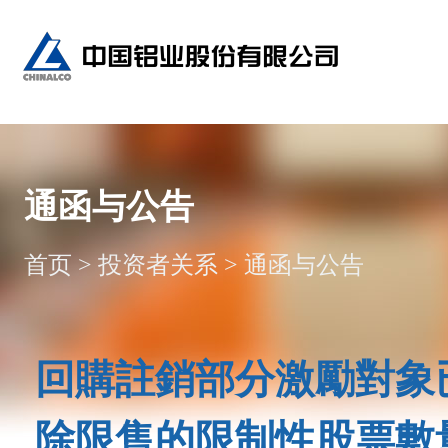
通函与公告
首页
>
投资者关系
>
通函与公告
回購註銷部分激勵對象
除限售的限制性股票數