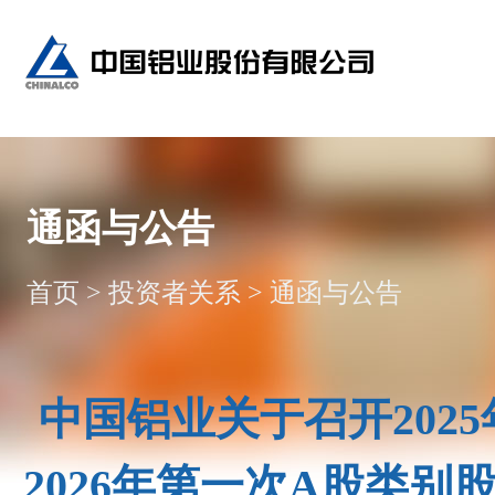
通函与公告
首页
>
投资者关系
>
通函与公告
中国铝业关于召开202
2026年第一次A股类别股