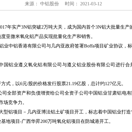
来源： 中铝股份
时间： 2021-03-12
，2017年实产3N铝突破2万吨大关，成为国内首个3N铝大批量生
的高纯度亚微米氧化铝产品实现批量化生产和销售。
中国铝业中铝香港有限公司与几内亚政府签署Boffa项目矿业协议
子公司中国铝业遵义氧化铝有限公司与遵义铝业股份有限公司进行
行方式，以6元/股的价格发行股票21.19亿股，总计约127亿元。
兰州分公司全部资产和负债增资给公司全资子公司中国铝业甘肃铝电
市场竞争力。
个海外大型铝项目－几内亚博法铝土矿项目开工，标志着中国铝业打造
工业基地项目-广西华昇200万吨氧化铝项目在防城港开工。